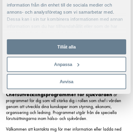
information från din enhet till de sociala medier och
annons- och analysföretag som vi samarbetar med.
*Fotnot:
saxat från
Läkartidningen 2018/01
Dessa kan i sin tur kombinera informationen med annan
information som du har tillhandahållit eller som de har
samlat in när du har använt deras tjänster.
ÄR DU CHEF I VÅRDEN?
Tillåt alla
VÄLKOMMEN ATT KONTAKTA
OSS OM VÅRA UTBILDNINGAR
Anpassa
Vi på Handelshögskolan i Stockholm Executive Education erbjuder
Avvisa
utbildningar för seniora chefer och ledare.
Chefsutvecklingsprogrammet för sjukvården
är
programmet för dig som vill stärka dig i rollen som chef i vården
genom att utveckla dina kunskaper inom styrning, ekonomi,
organisering och ledning. Programmet utgår från de speciella
förutsättningarna inom hälso- och sjukvården.
Välkommen att kontakta mig för mer information eller ladda ned