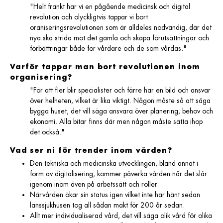
"Helt frankt har vi en pågående medicinsk och digital
revolution och olyckligtvis tappar vi bort
oraniseringsrevolutionen som är alldeles nödvändig, där det
nya ska strida mot det gamla och skapa förutsättningar och
förbättringar både för vårdare och de som vårdas."
Varför tappar man bort revolutionen inom
organisering?
"För att fler blir specialister och färre har en bild och ansvar
över helheten, vilket är lika viktigt. Någon måste så att säga
bygga huset, det vill säga ansvara över planering, behov och
ekonomi. Alla bitar finns där men någon måste sätta ihop
det också."
Vad ser ni för trender inom vården?
Den tekniska och medicinska utvecklingen, bland annat i
form av digitalisering, kommer påverka vården när det slår
igenom inom även på arbetssätt och roller.
Närvården ökar sin status igen vilket inte har hänt sedan
länssjukhusen tog all sådan makt för 200 år sedan.
Allt mer individualiserad vård, det vill säga olik vård för olika