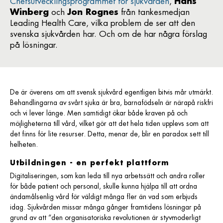
Chefsutvecklingsprogrammet för sjukvården
,
Hans
Winberg
och
Jon Rognes
från tankesmedjan
Leading Health Care, vilka problem de ser att den
svenska sjukvården har. Och om de har några förslag
på lösningar.
De är överens om att svensk sjukvård egentligen bitvis mår utmärkt.
Behandlingarna av svårt sjuka är bra, barnafödseln är närapå riskfri
och vi lever länge. Men samtidigt ökar både kraven på och
möjligheterna till vård, vilket gör att det hela tiden upplevs som att
det finns för lite resurser. Detta, menar de, blir en paradox sett till
helheten.
Utbildningen - en perfekt plattform
Digitaliseringen, som kan leda till nya arbetssätt och andra roller
för både patient och personal, skulle kunna hjälpa till att ordna
ändamålsenlig vård för väldigt många fler än vad som erbjuds
idag. Sjukvården missar många gånger framtidens lösningar på
grund av att “den organisatoriska revolutionen är styvmoderligt