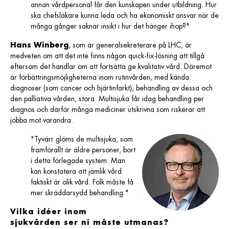
annan vårdpersonal får den kunskapen under utbildning. Hur
ska chefsläkare kunna leda och ha ekonomiskt ansvar när de
många gånger saknar insikt i hur det hänger ihop?"
Hans Winberg
, som är generalsekreterare på LHC, är
medveten om att det inte finns någon quick-fix-lösning att tillgå
eftersom det handlar om att fortsätta ge kvalitativ vård. Däremot
är förbättringsmöjligheterna inom rutinvården, med kända
diagnoser (som cancer och hjärtinfarkt), behandling av dessa och
den palliativa vården, stora. Multisjuka får idag behandling per
diagnos och därför många mediciner utskrivna som riskerar att
jobba mot varandra.
"Tyvärr glöms de multisjuka, som
framförallt är äldre personer, bort
i detta förlegade system. Man
kan konstatera att jämlik vård
faktiskt är olik vård. Folk måste få
mer skräddarsydd behandling."
Vilka idéer inom
sjukvården ser ni måste utmanas?