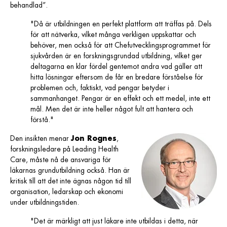
behandlad”.
"Då är utbildningen en perfekt plattform att träffas på. Dels
för att nätverka, vilket många verkligen uppskattar och
behöver, men också för att Chefutvecklingsprogrammet för
sjukvården är en forskningsgrundad utbildning, vilket ger
deltagarna en klar fördel gentemot andra vad gäller att
hitta lösningar eftersom de får en bredare förståelse för
problemen och, faktiskt, vad pengar betyder i
sammanhanget. Pengar är en effekt och ett medel, inte ett
mål. Men det är inte heller något fult att hantera och
förstå."
Den insikten menar
Jon Rognes
,
forskningsledare på Leading Health
Care, måste nå de ansvariga för
läkarnas grundutbildning också. Han är
kritisk till att det inte ägnas någon tid till
organisation, ledarskap och ekonomi
under utbildningstiden.
"Det är märkligt att just läkare inte utbildas i detta, när