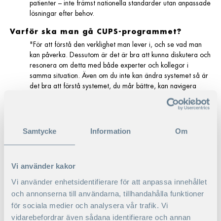
patienter – inte främst nationella standarder utan anpassade
lösningar efter behov.
Varför ska man gå CUPS-programmet?
"För att förstå den verklighet man lever i, och se vad man
kan påverka. Dessutom är det är bra att kunna diskutera och
resonera om detta med både experter och kollegor i
samma situation. Även om du inte kan ändra systemet så är
det bra att förstå systemet, du mår bättre, kan navigera
enklare och skapa din egen verksamhet. Det faktiska
utrymmet i vården är större än det upplevda och den som
har idéer kan oftast göra mer än den tror..."
Samtycke
Information
Om
Vad tillför ni programmet?
"Förhoppningsvis de teoretiska aspekterna som deltagarna
inte har och som kan ge dem insikter. Men inte bara teori
Vi använder kakor
utan en förståelse för hur vården fungerar idag och vilka
utmaningar som vi har sett i vår forskning."
Vi använder enhetsidentifierare för att anpassa innehållet
och annonserna till användarna, tillhandahålla funktioner
CUPS är unikt genom att det var det första
för sociala medier och analysera vår trafik. Vi
vårdutvecklingsprogammet i världen vid start på 1990-talet. I dag
vidarebefordrar även sådana identifierare och annan
är programmet väl positionerat och uppskattat.