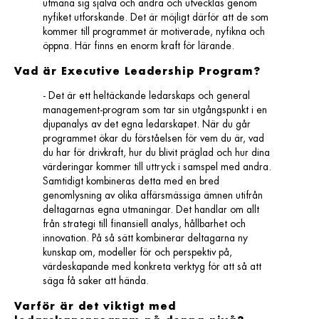
utmana sig själva och andra och utvecklas genom
nyfiket utforskande. Det är möjligt därför att de som
kommer till programmet är motiverade, nyfikna och
öppna. Här finns en enorm kraft för lärande.
Vad är Executive Leadership Program?
- Det är ett heltäckande ledarskaps och general
management-program som tar sin utgångspunkt i en
djupanalys av det egna ledarskapet. När du går
programmet ökar du förståelsen för vem du är, vad
du har för drivkraft, hur du blivit präglad och hur dina
värderingar kommer till uttryck i samspel med andra.
Samtidigt kombineras detta med en bred
genomlysning av olika affärsmässiga ämnen utifrån
deltagarnas egna utmaningar. Det handlar om allt
från strategi till finansiell analys, hållbarhet och
innovation. På så sätt kombinerar deltagarna ny
kunskap om, modeller för och perspektiv på,
värdeskapande med konkreta verktyg för att så att
säga få saker att hända.
Varför är det viktigt med