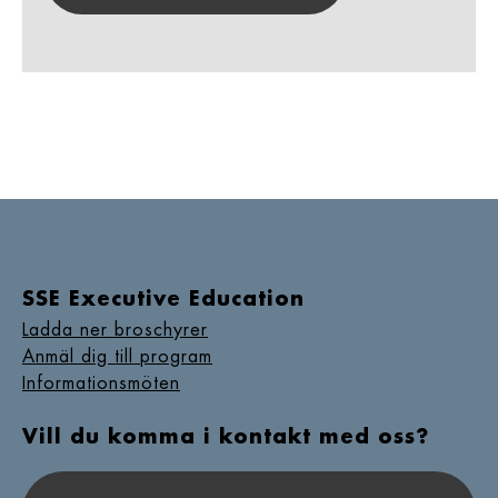
SSE Executive Education
Ladda ner broschyrer
Anmäl dig till program
Informationsmöten
Vill du komma i kontakt med oss?