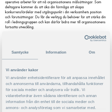
operativa arbetet för att nå organisationens målsättningar.
Som
deltagare kommer du att öka din förmåga att skapa
konkurrensfördelar med utgångspunkt i din verksamhets position
och förutsättningar. Du får de verktyg du behöver för att stärka din
roll i ledningsgruppen och kan därför bidra mer till organisationens
fortsatta utveckling.
Vill du veta mer om programmet?
Välkommen att kontakta oss eller ladda ner programbroschyren i
formuläret.
Samtycke
Information
Om
Vi använder kakor
Vi använder enhetsidentifierare för att anpassa innehållet
och annonserna till användarna, tillhandahålla funktioner
för sociala medier och analysera vår trafik. Vi
vidarebefordrar även sådana identifierare och annan
information från din enhet till de sociala medier och
annons- och analysföretag som vi samarbetar med.
Didrik Reuterswärd