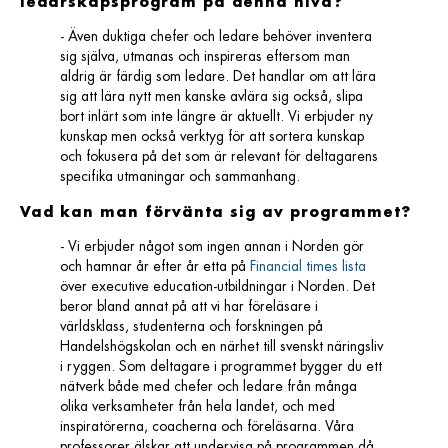
ledarskapsprogram på denna nivå?
- Även duktiga chefer och ledare behöver inventera
sig själva, utmanas och inspireras eftersom man
aldrig är färdig som ledare. Det handlar om att lära
sig att lära nytt men kanske avlära sig också, slipa
bort inlärt som inte längre är aktuellt. Vi erbjuder ny
kunskap men också verktyg för att sortera kunskap
och fokusera på det som är relevant för deltagarens
specifika utmaningar och sammanhang.
Vad kan man förvänta sig av programmet?
- Vi erbjuder något som ingen annan i Norden gör
och hamnar år efter år etta på
Financial times lista
över executive education-utbildningar i Norden. Det
beror bland annat på att vi har föreläsare i
världsklass, studenterna och forskningen på
Handelshögskolan och en närhet till svenskt näringsliv
i ryggen. Som deltagare i programmet bygger du ett
nätverk både med chefer och ledare från många
olika verksamheter från hela landet, och med
inspiratörerna, coacherna och föreläsarna. Våra
professorer älskar att undervisa på programmen då