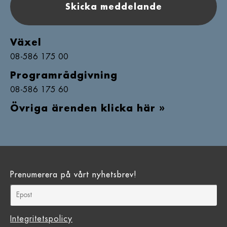
Skicka meddelande
Växel
08-586 175 00
Programrådgivning
08-586 175 60
Övriga ärenden klicka här »
Prenumerera på vårt nyhetsbrev!
Integritetspolicy