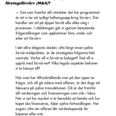
företagsförvärv (M&A)
?
—
Det som framför allt utmärker det här programmet
är att vi tar ett tydligt helhetsgrepp kring förvärv. Det
handlar om att på djupet förstå alla olika steg i
processen. I utbildningen går vi igenom betydande
frågeställningar som uppkommer före, under och
efter ett förvärv.
I det allra tidigaste skedet, ofta långt innan själva
förvärvstidpunkten, är de strategiska frågorna helt
centrala. Varför vill vi förvärva bolaget? Vad vill vi
uppnå med förvärvet? Vilka legala aspekter behöver
vi ta hänsyn till?
När man har tillfredställande svar på den typen av
frågor, och vill gå vidare med affären, är det dags att
fokusera på själva transaktionen. Då är det framför
allt värderingen och finansieringen som står i fokus.
När vi vet hur mycket vi är beredda att betala och hur
köpet ska finansieras, följer själva förhandlingen. Här
avgörs ofta om affären blir värdeskapande för
köparen eller inte.