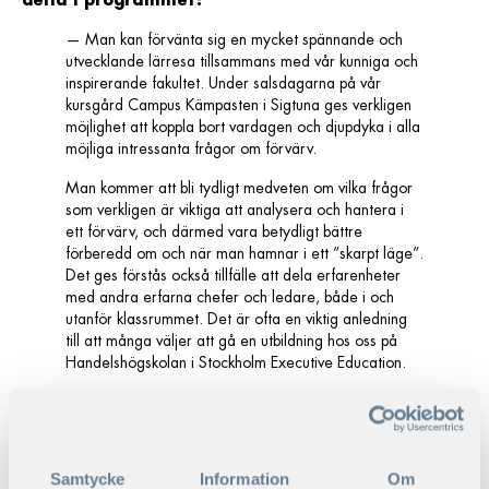
delta i programmet?
—
Man kan förvänta sig en mycket spännande och
utvecklande lärresa tillsammans med vår kunniga och
inspirerande fakultet. Under salsdagarna på vår
kursgård Campus Kämpasten i Sigtuna ges verkligen
möjlighet att koppla bort vardagen och djupdyka i alla
möjliga intressanta frågor om förvärv.
Man kommer att bli tydligt medveten om vilka frågor
som verkligen är viktiga att analysera och hantera i
ett förvärv, och därmed vara betydligt bättre
förberedd om och när man hamnar i ett ”skarpt läge”.
Det ges förstås också tillfälle att dela erfarenheter
med andra erfarna chefer och ledare, både i och
utanför klassrummet. Det är ofta en viktig anledning
till att många väljer att gå en utbildning hos oss på
Handelshögskolan i Stockholm Executive Education.
Att växa via företagsförvärv (M&A)
ger deltagarna en
rejäl dos av såväl nya kunskaper och perspektiv, som
berikande kontakter!
Samtycke
Information
Om
Just erfarenhetsutbytet mellan deltagarna är en av de