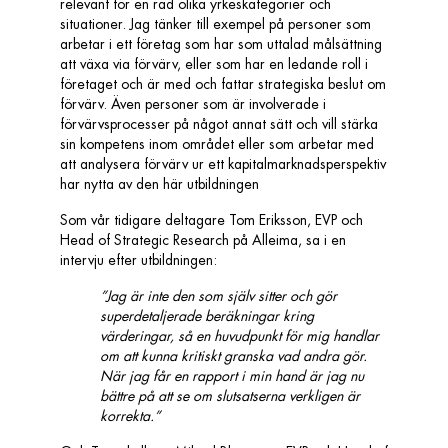
relevant för en rad olika yrkeskategorier och
situationer. Jag tänker till exempel på personer som
arbetar i ett företag som har som uttalad målsättning
att växa via förvärv, eller som har en ledande roll i
företaget och är med och fattar strategiska beslut om
förvärv. Även personer som är involverade i
förvärvsprocesser på något annat sätt och vill stärka
sin kompetens inom området eller som arbetar med
att analysera förvärv ur ett kapitalmarknadsperspektiv
har nytta av den här utbildningen
Som vår tidigare deltagare Tom Eriksson, EVP och
Head of Strategic Research på Alleima, sa i en
intervju efter utbildningen:
”Jag är inte den som själv sitter och gör
superdetaljerade beräkningar kring
värderingar, så en huvudpunkt för mig handlar
om att kunna kritiskt granska vad andra gör.
När jag får en rapport i min hand är jag nu
bättre på att se om slutsatserna verkligen är
korrekta.”