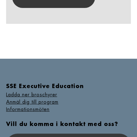
SSE Executive Education
Ladda ner broschyrer
Anmäl dig till program
Informationsmöten
Vill du komma i kontakt med oss?