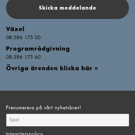
Skicka meddelande
Växel
08-586 175 00
Programrådgivning
08-586 175 60
Övriga ärenden klicka här »
Prenumerera på vårt nyhetsbrev!
Integritetspolicy