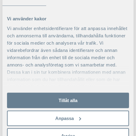
saker som vår tidigare deltagare Sepideh Carlsson,
CFO för hotellkedjan First Hotels, lyfte fram efter
utbildningen:
Vi använder kakor
Vi använder enhetsidentifierare för att anpassa innehållet
”Gruppen var mycket varierad, med deltagare
från olika branscher och med olika roller. En av
och annonserna till användarna, tillhandahålla funktioner
programmets styrkor var just att vi kunde dela
för sociala medier och analysera vår trafik. Vi
våra olika erfarenheter och fick bekanta oss
vidarebefordrar även sådana identifierare och annan
med flera perspektiv på utmaningarna kring
information från din enhet till de sociala medier och
förvärv. Diskussionerna blev mycket intressanta
annons- och analysföretag som vi samarbetar med.
och emellanåt tänkte vi helt olika på grund av
våra olika roller.”
Dessa kan i sin tur kombinera informationen med annan
information som du har tillhandahållit eller som de har
samlat in när du har använt deras tjänster.
Tillåt alla
MER LÄSNING: VAD SÄGER
VÅRA DELTAGARE?
Anpassa
"En ordentlig genomgång av allt som rör företagsvärv"
"Jag har fått en mer strategisk förståelse för företagsförvärv"
Avvisa